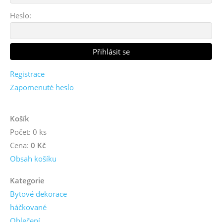
Heslo:
Registrace
Zapomenuté heslo
Košík
Počet: 0 ks
Cena:
0 Kč
Obsah košíku
Kategorie
Bytové dekorace
háčkované
Oblečení