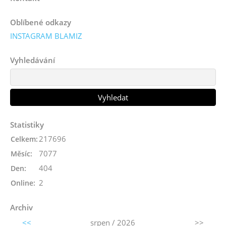
Oblíbené odkazy
INSTAGRAM BLAMIZ
Vyhledávání
Statistiky
217696
Celkem:
7077
Měsíc:
404
Den:
2
Online:
Archiv
<<
srpen / 2026
>>