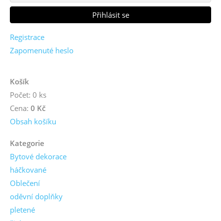
Registrace
Zapomenuté heslo
Košík
Počet: 0 ks
Cena:
0 Kč
Obsah košíku
Kategorie
Bytové dekorace
háčkované
Oblečení
oděvní doplňky
pletené