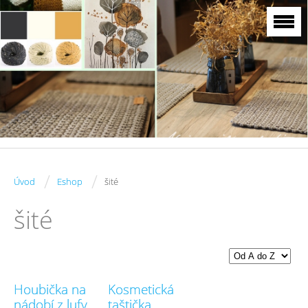
/
/
Úvod
Eshop
šité
šité
Houbička na
Kosmetická
nádobí z lufy
taštička