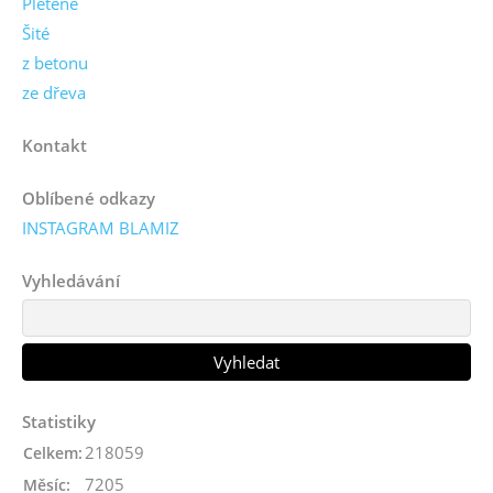
Pletené
Šité
z betonu
ze dřeva
Kontakt
Oblíbené odkazy
INSTAGRAM BLAMIZ
Vyhledávání
Statistiky
218059
Celkem:
7205
Měsíc: