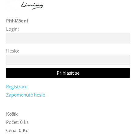
Přihlášení
Login:
Heslo:
Registrace
Zapomenuté heslo
Košík
Počet: 0 ks
Cena:
0 Kč