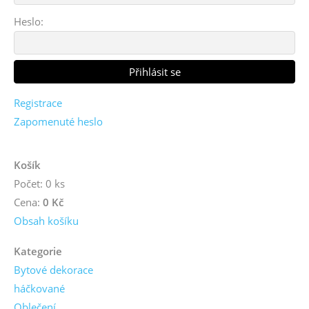
Heslo:
Registrace
Zapomenuté heslo
Košík
Počet: 0 ks
Cena:
0 Kč
Obsah košíku
Kategorie
Bytové dekorace
háčkované
Oblečení