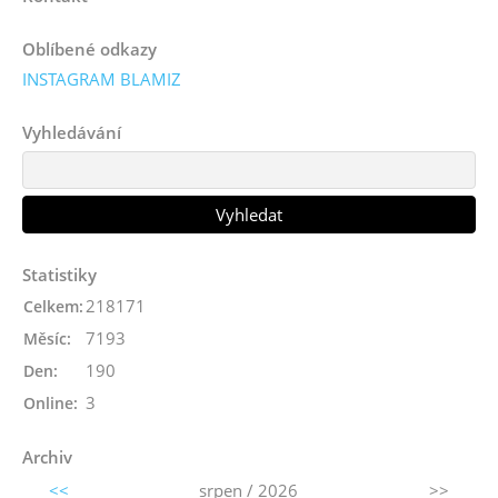
Oblíbené odkazy
INSTAGRAM BLAMIZ
Vyhledávání
Statistiky
218171
Celkem:
7193
Měsíc:
190
Den:
3
Online:
Archiv
<<
srpen / 2026
>>