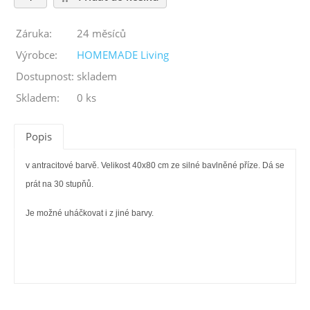
Záruka:
24 měsíců
Výrobce:
HOMEMADE Living
Dostupnost:
skladem
Skladem:
0 ks
Popis
v antracitové barvě. Velikost 40x80 cm ze silné bavlněné příze. Dá se
prát na 30 stupňů.
Je možné uháčkovat i z jiné barvy.