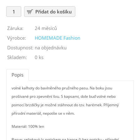
Záruka:
24 měsíců
Výrobce:
HOMEMADE Fashion
Dostupnost:
na objednávku
Skladem:
0 ks
Popis
volné kalhoty do bavlněného pružného pasu. Na boku jsou
prošívané pro zpevnění švu. S kapsami, dole buď volné nebo
pomocí brzdičky je možné stáhnout do tzv. harémek. Příjemný
přírodní materiál, nepotíte se v něm.
Materiál: 100% len
Barva: zelinkavá (s potiskem na kapce či bez potisku - přírodní