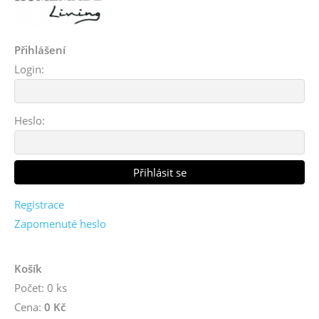
Přihlášení
Login:
Heslo:
Registrace
Zapomenuté heslo
Košík
Počet: 0 ks
Cena:
0 Kč